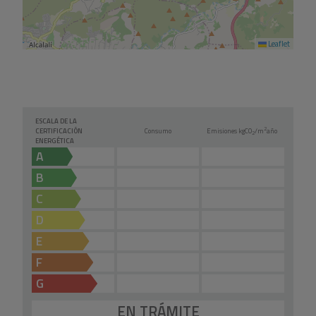
Leaflet
ESCALA DE LA
2
CERTIFICACIÓN
Consumo
Emisiones kg
CO
/m
año
2
ENERGÉTICA
A
B
C
D
E
F
G
EN TRÁMITE