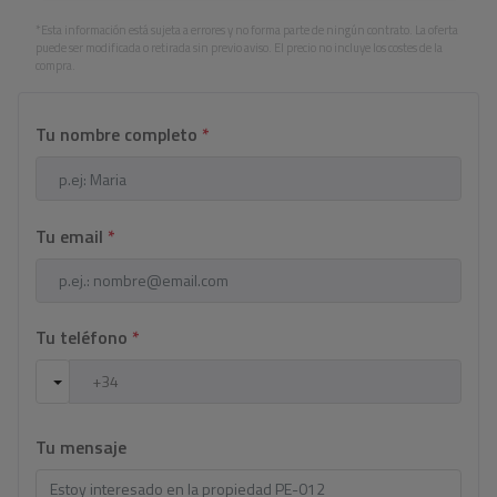
*Esta información está sujeta a errores y no forma parte de ningún contrato. La oferta
puede ser modificada o retirada sin previo aviso. El precio no incluye los costes de la
compra.
Tu nombre completo
*
Tu email
*
Tu teléfono
*
Tu mensaje