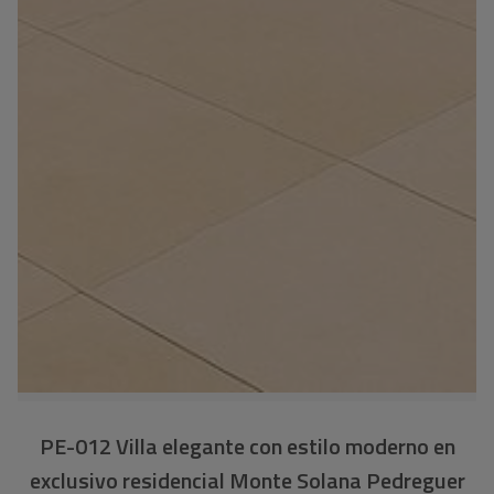
PE-012 Villa elegante con estilo moderno en
exclusivo residencial Monte Solana Pedreguer