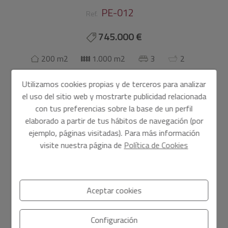
PE-012
Ref.
745.000 €
200 m2
1.000 m2
3
2
Chalet/Villa
en
Pedreguer - Monte Solana
Utilizamos cookies propias y de terceros para analizar
el uso del sitio web y mostrarte publicidad relacionada
PE-012 Villa moderna con vistas a la montaña
con tus preferencias sobre la base de un perfil
elaborado a partir de tus hábitos de navegación (por
Espectacular villa de estilo moderno en la tranquila
ejemplo, páginas visitadas). Para más información
urbanización Monte Solana en Pedreguer, ofrece diseños
visite nuestra página de
Política de Cookies
únicos que brinda comodidad, luminosidad, belleza y
encanto en un entorno residencial exclusivo, a pocos
minutos de Dénia, Jávea y del centro comercial La
Marina.
Aceptar cookies
Mostrar más
La villa se distribuye en una sola planta, cuenta con 3
dormitorios dobles y 2 baños, uno de ellos en suite. Un
Configuración