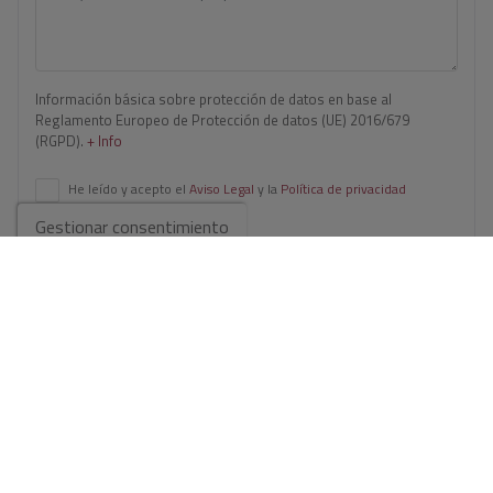
Información básica sobre protección de datos en base al
Reglamento Europeo de Protección de datos (UE) 2016/679
(RGPD).
+ Info
He leído y acepto el
Aviso Legal
y la
Política de privacidad
Gestionar consentimiento
Acepto envíos comerciales
Enviar solicitud
Contáctanos por
WhatsApp