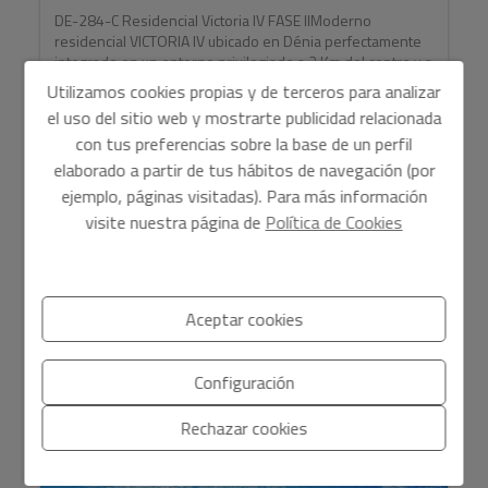
DE-284-C Residencial Victoria IV FASE IIModerno
residencial VICTORIA IV ubicado en Dénia perfectamente
integrado en un entorno privilegiado a 2 Km del centro y a
sol...
Utilizamos cookies propias y de terceros para analizar
el uso del sitio web y mostrarte publicidad relacionada
con tus preferencias sobre la base de un perfil
elaborado a partir de tus hábitos de navegación (por
2
Ref. DE-284-C
65 m
2
2
ejemplo, páginas visitadas). Para más información
visite nuestra página de
Política de Cookies
Aceptar cookies
Configuración
Rechazar cookies