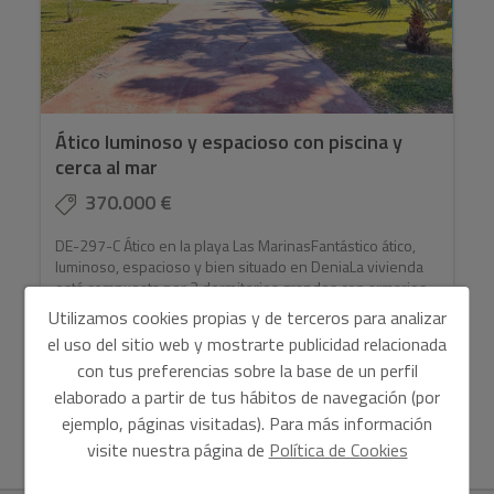
Ático luminoso y espacioso con piscina y
cerca al mar
370.000 €
DE-297-C Ático en la playa Las MarinasFantástico ático,
luminoso, espacioso y bien situado en DeniaLa vivienda
está compuesta por 3 dormitorios grandes con armarios
...
Utilizamos cookies propias y de terceros para analizar
el uso del sitio web y mostrarte publicidad relacionada
con tus preferencias sobre la base de un perfil
elaborado a partir de tus hábitos de navegación (por
2
Ref. DE-297-C
90 m
3
2
ejemplo, páginas visitadas). Para más información
visite nuestra página de
Política de Cookies