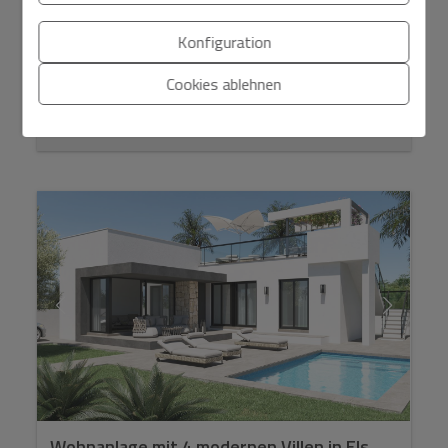
aus 100 modernen Wohnungen, gelegen an der
BEACHFR...
Konfiguration
Cookies ablehnen
Ref. DE-270-C
2
2
Wohnanlage mit 4 modernen Villen in Els