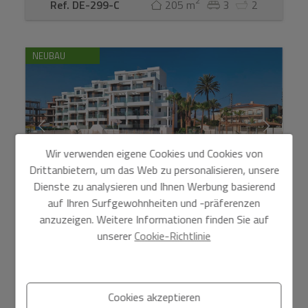
2
Ref. DE-299-C
205 m
3
2
NEUBAU
Wir verwenden eigene Cookies und Cookies von
Drittanbietern, um das Web zu personalisieren, unsere
Dienste zu analysieren und Ihnen Werbung basierend
auf Ihren Surfgewohnheiten und -präferenzen
anzuzeigen. Weitere Informationen finden Sie auf
Residencial L ́Estanyo Vil.la Romana -
unserer
Cookie-Richtlinie
Neubau
379.000 €
DE-270 Residencial L´Estanyo Vil. la Romana Residencial
Cookies akzeptieren
L`Estanyó Vil.Romana-Denia, direkt am Strand, bestehend