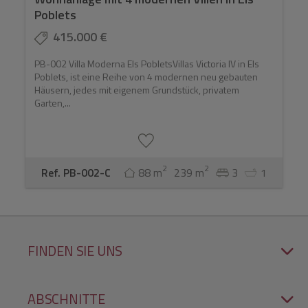
Poblets
415.000 €
PB-002 Villa Moderna Els PobletsVillas Victoria IV in Els
Poblets, ist eine Reihe von 4 modernen neu gebauten
Häusern, jedes mit eigenem Grundstück, privatem
Garten,...
2
2
Ref. PB-002-C
88 m
239 m
3
1
FINDEN SIE UNS
ABSCHNITTE