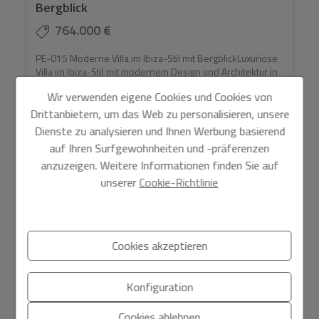
Bergblick
764.000 €
PE-015 Moderne Villa im Ibiza-Stil mit BergblickLuxuriöse
Villa im Ibiza-Stil mit modernem Design und Architektur in
der exklusiven Wohnanlage Monte Solana in Pedreg...
Wir verwenden eigene Cookies und Cookies von
Drittanbietern, um das Web zu personalisieren, unsere
Dienste zu analysieren und Ihnen Werbung basierend
auf Ihren Surfgewohnheiten und -präferenzen
anzuzeigen. Weitere Informationen finden Sie auf
2
2
Ref. PE-015
176 m
1.150 m
3
3
unserer
Cookie-Richtlinie
NEUBAU
Cookies akzeptieren
Konfiguration
Cookies ablehnen