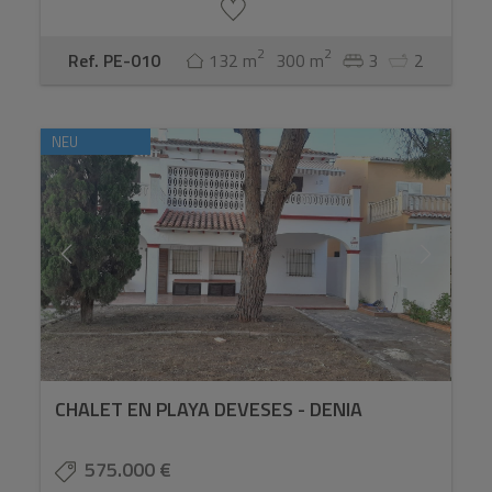
2
2
Ref. PE-010
132 m
300 m
3
2
NEU
CHALET EN PLAYA DEVESES - DENIA
575.000 €