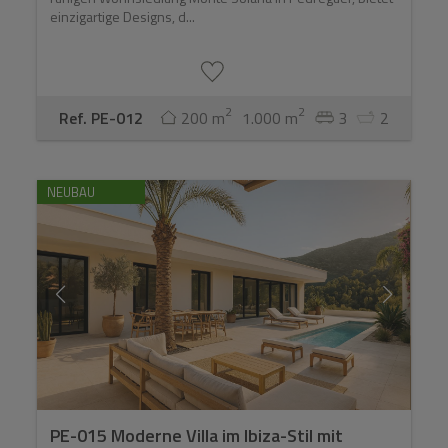
einzigartige Designs, d...
2
2
Ref. PE-012
200 m
1.000 m
3
2
NEUBAU
PE-015 Moderne Villa im Ibiza-Stil mit