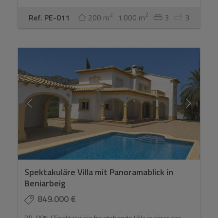
2
2
Ref. PE-011
200 m
1.000 m
3
3
Spektakuläre Villa mit Panoramablick in
Beniarbeig
849.000 €
BB-805-CSpektakuläre freistehende Villa in einer der