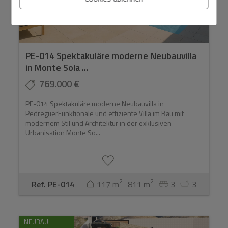
PE-014 Spektakuläre moderne Neubauvilla
in Monte Sola ...
769.000 €
PE-014 Spektakuläre moderne Neubauvilla in
PedreguerFunktionale und effiziente Villa im Bau mit
modernem Stil und Architektur in der exklusiven
Urbanisation Monte So...
2
2
Ref. PE-014
117 m
811 m
3
3
NEUBAU