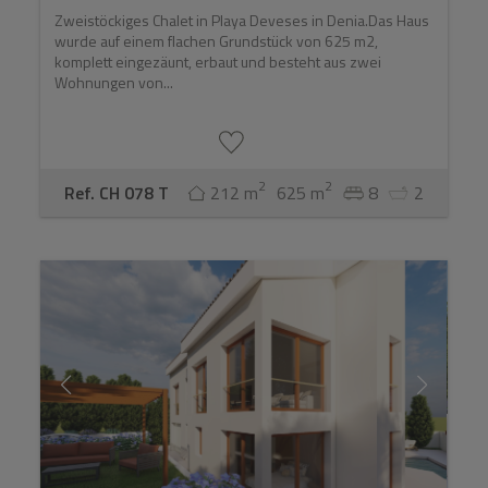
Zweistöckiges Chalet in Playa Deveses in Denia.Das Haus
wurde auf einem flachen Grundstück von 625 m2,
komplett eingezäunt, erbaut und besteht aus zwei
Wohnungen von...
2
2
Ref. CH 078 T
212 m
625 m
8
2