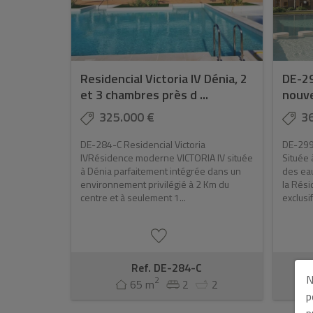
Residencial Victoria IV Dénia, 2
DE-29
et 3 chambres près d ...
nouve
325.000 €
3
DE-284-C Residencial Victoria
DE-299
IVRésidence moderne VICTORIA IV située
Située 
à Dénia parfaitement intégrée dans un
des eau
environnement privilégié à 2 Km du
la Rési
centre et à seulement 1...
exclusif
Ref. DE-284-C
N
2
65 m
2
2
p