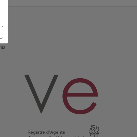
r
nia
a