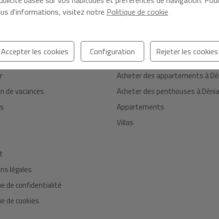
ublicité basée sur vos habitudes et préférences de navigation. Pou
lus d'informations, visitez notre
Politique de cookie
IONS
LIENS DIRECTS
Accepter les cookies
Configuration
Rejeter les cookies
Nouvelle promotion
r
Acheter des appartements à Dé
on de vacances
Acheter des penthouses à Déni
es
Appartements
Villas
t
ns légales
ue de confidentialité
ue de cookies