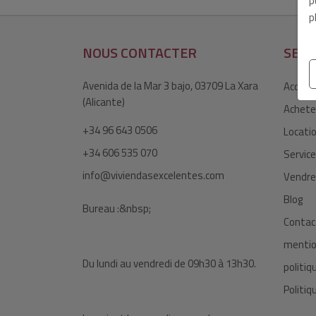
p
p
NOUS CONTACTER
SECT
Avenida de la Mar 3 bajo, 03709 La Xara
Accueil
(Alicante)
Achete
+34 96 643 0506
Locati
+34 606 535 070
Servic
info@viviendasexcelentes.com
Vendre
Blog
Bureau :&nbsp;
Contac
mentio
Du lundi au vendredi de 09h30 à 13h30.
politiq
Politiq