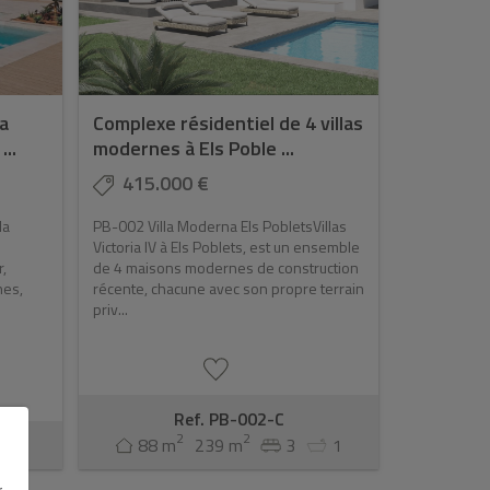
la
Complexe résidentiel de 4 villas
..
modernes à Els Poble ...
415.000 €
la
PB-002 Villa Moderna Els PobletsVillas
Victoria IV à Els Poblets, est un ensemble
,
de 4 maisons modernes de construction
nes,
récente, chacune avec son propre terrain
priv...
Ref. PB-002-C
2
2
2
88 m
239 m
3
1